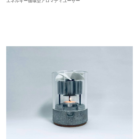
エネルギー循環型アロマディユーザー
N
2021
年
9
月
16
日
by
monoto-
admin_07