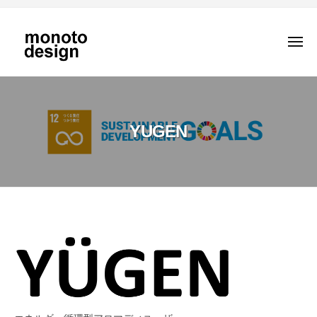
m
コ
o
ン
n
メ
テ
o
ニ
ュ
ン
t
ー
m
モ
o
ツ
o
ノ
d
へ
と
n
e
ス
YUGEN
コ
o
s
キ
ト
i
t
ッ
で
g
o
プ
福
n
d
祉
e
を
s
Y
変
i
え
U
る
g
G
n
E